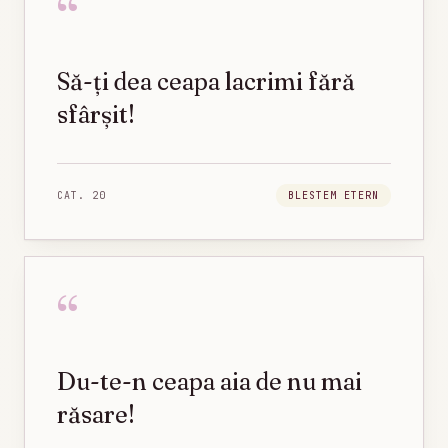
“
Să-ți dea ceapa lacrimi fără
sfârșit!
CAT.
20
BLESTEM ETERN
“
Du-te-n ceapa aia de nu mai
răsare!