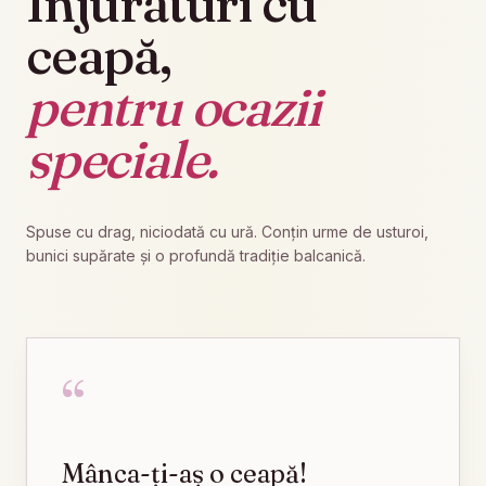
Înjurături cu
ceapă,
pentru ocazii
speciale.
Spuse cu drag, niciodată cu ură. Conțin urme de usturoi,
bunici supărate și o profundă tradiție balcanică.
“
Mânca-ți-aș o ceapă!