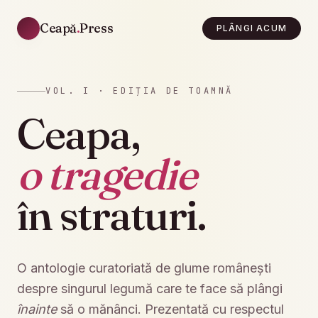
Ceapă
.
Press
PLÂNGI ACUM
VOL. I · EDIȚIA DE TOAMNĂ
Ceapa,
o tragedie
în straturi.
O antologie curatoriată de glume românești
despre singurul legumă care te face să plângi
înainte
să o mănânci. Prezentată cu respectul