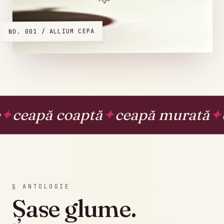
NO. 001 / ALLIUM CEPA
apă coaptă
✦
ceapă murată
✦
ceap
§ ANTOLOGIE
Șase glume.