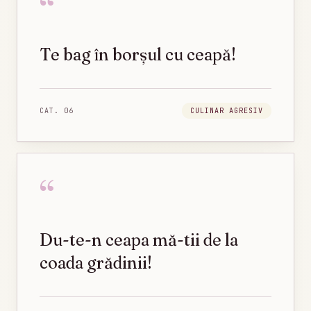
“
Te bag în borșul cu ceapă!
CAT.
06
CULINAR AGRESIV
“
Du-te-n ceapa mă-tii de la
coada grădinii!