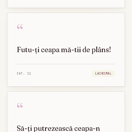
“
Futu-ți ceapa mă-tii de plâns!
CAT.
11
LACRIMAL
“
Să-ți putrezească ceapa-n