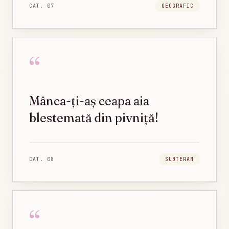
CAT.
07
GEOGRAFIC
“
Mânca-ți-aș ceapa aia
blestemată din pivniță!
CAT.
08
SUBTERAN
“