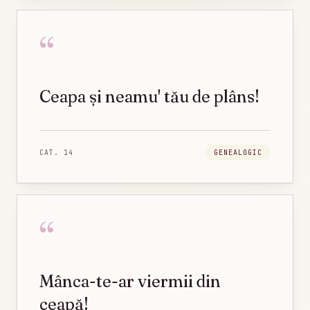
“
Ceapa și neamu' tău de plâns!
CAT.
14
GENEALOGIC
“
Mânca-te-ar viermii din
ceapă!