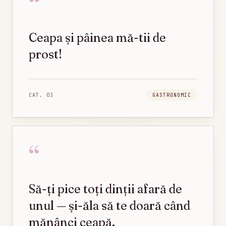
“
Ceapa și pâinea mă-tii de
prost!
CAT.
03
GASTRONOMIC
“
Să-ți pice toți dinții afară de
unul — și-ăla să te doară când
mănânci ceapă.