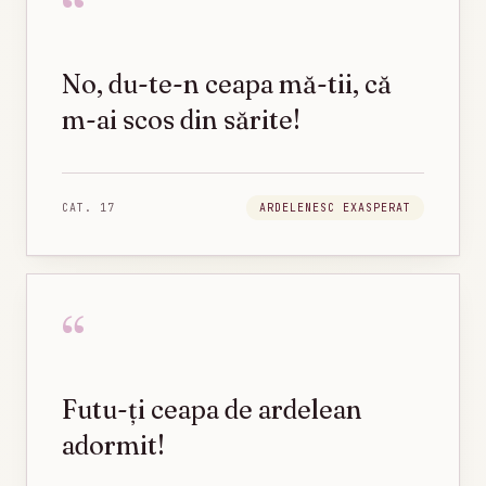
“
No, du-te-n ceapa mă-tii, că
m-ai scos din sărite!
CAT.
17
ARDELENESC EXASPERAT
“
Futu-ți ceapa de ardelean
adormit!